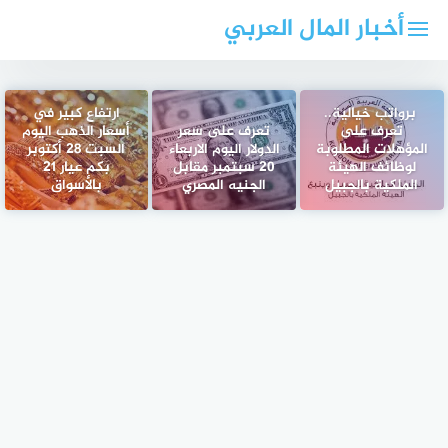
لتجاوز
أخبار المال العربي
لى
لمحتوى
برواتب خيالية..
ارتفاع كبير في
تعرف على
تعرف على سعر
أسعار الذهب اليوم
المؤهلات المطلوبة
الدولار اليوم الاربعاء
السبت 28 أكتوبر
لوظائف الهيئة
20 سبتمبر مقابل
بكم عيار 21
الملكية بالجبيل
الجنيه المصري
بالأسواق