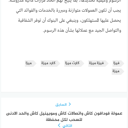
الرسوم وكيفية تحديدها، بما يتيح لهم اتخاذ قرارات مالية مدروسة.
يجب أن تكون العمولات متوازنة ومبررة بالخدمات والفوائد التي
يحصل عليها المستهلكون، وينبغي على البنوك أن توفر الشفافية
والتواصل الجيد مع عملائها بشأن هذه الرسوم.
فيزا
فيزة ميزة
كارت ميزا
كارد ميزة
ميزا
ميزة
السابق
عمولة فودافون كاش واتصالات كاش وموبينيل كاش والحد الادنى
للسحب لكل محفظة
التالي