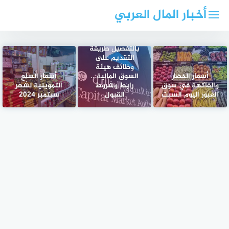
لتجاوز
أخبار المال العربي
لى
لمحتوى
بالتفصيل طريقة
التقديم على
وظائف هيئة
أسعار الخضار
السوق المالية ..
أسعار السلع
والفاكهة في سوق
رابط وشروط
التموينية لشهر
العبور اليوم السبت
القبول
سبتمبر 2024