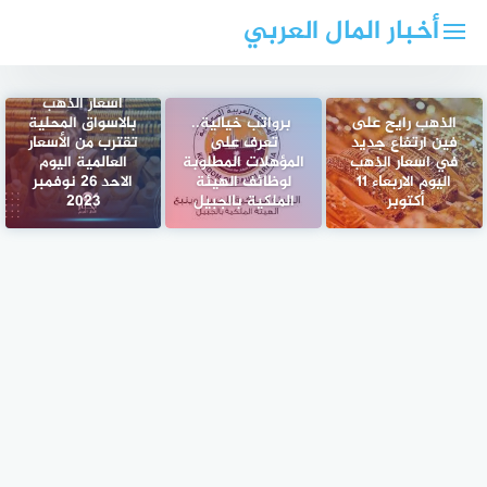
لتجاوز
أخبار المال العربي
لى
لمحتوى
اسعار الذهب
الذهب رايح على
برواتب خيالية..
بالاسواق المحلية
فين ارتفاع جديد
تعرف على
تقترب من الأسعار
في اسعار الذهب
المؤهلات المطلوبة
العالمية اليوم
اليوم الاربعاء 11
لوظائف الهيئة
الاحد 26 نوفمبر
أكتوبر
الملكية بالجبيل
2023