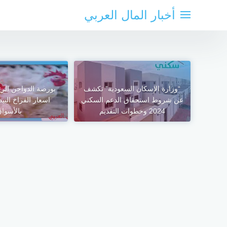
لتجاوز
أخبار المال العربي
لى
لمحتوى
“وزارة الإسكان السعودية” تكشف
بورصة الدواجن الرئي
عن شروط استحقاق الدعم السكني
اسعار الفراخ البي
2024 وخطوات التقديم
بالأسوا