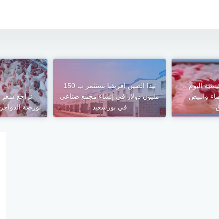
سية اليوم ..
تيدا الصين افريقيا تستثمر ب 150
ضاء والبيض
مليون دولار في إنشاء مجمع صناعي
تراجع سعر ا
ق
في بورسعيد
بورصة الدواجن اليو