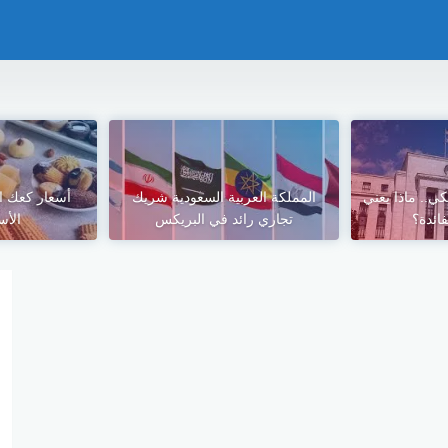
كي.. ماذا يعني
المملكة العربية السعودية شريك
أسعار كعك ال
ائدة؟
تجاري رائد في البريكس
الأس