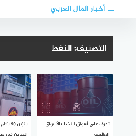
لتجاوز
أخبار المال العربي
لى
لمحتوى
التصنيف:
النفط
تعرف علي أسواق النفط بالأسواق
بنزين 90
العالمية
البنزين في مصر