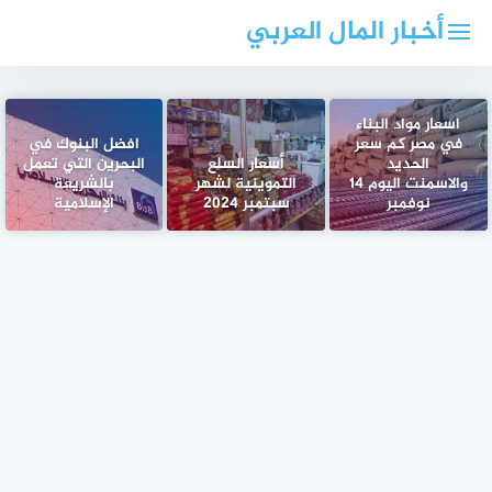
لتجاوز
أخبار المال العربي
لى
لمحتوى
اسعار مواد البناء
في مصر كم سعر
افضل البنوك في
الحديد
أسعار السلع
البحرين التي تعمل
والاسمنت اليوم 14
التموينية لشهر
بالشريعة
نوفمبر
سبتمبر 2024
الإسلامية