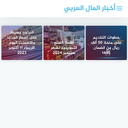
لتجاوز
أخبار المال العربي
لى
لمحتوى
التراجع يسيطر
خطوات التقديم
على اسعار الحديد
على منحة 50 ألف
أسعار السلع
والاسمنت اليوم
ريال من الضمان
التموينية لشهر
الاربعاء 11 أكتوبر
1445
سبتمبر 2024
2023