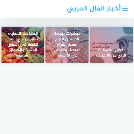
لتجاوز
أخبار المال العربي
لى
لمحتوى
مؤشرات بورصة
الطماطم النهارده
الدواجن اليوم
بكام..تراجع أسعار
اسعار الفراخ
الخضار في أسواق
أفضل تطبيقات
البيضاء والبيض
الجملة والأسواق
الربح من الانترنت
في الأسواق
الشعبية